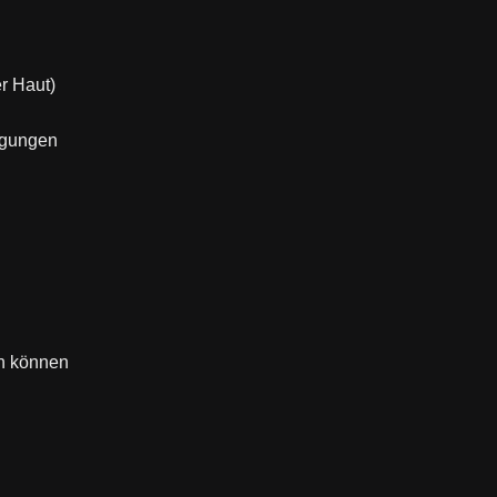
r Haut)
igungen
en können