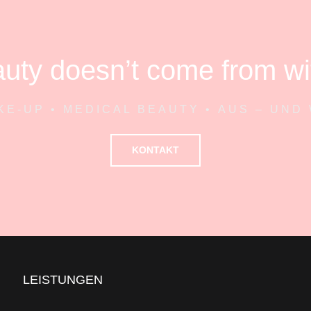
uty doesn’t come from wi
E-UP • MEDICAL BEAUTY • AUS – UND
KONTAKT
LEISTUNGEN