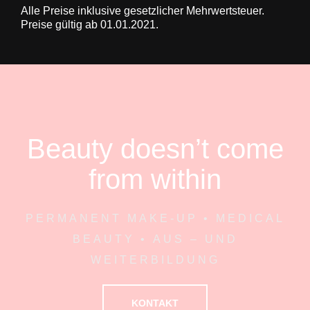
Alle Preise inklusive gesetzlicher Mehrwertsteuer.
Preise gültig ab 01.01.2021.
Beauty doesn’t come
from within
PERMANENT MAKE-UP • MEDICAL
BEAUTY • AUS – UND
WEITERBILDUNG
KONTAKT