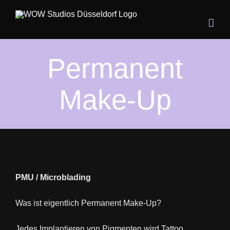
Zum
Inhalt
springen
Permanent
Make-Up
PMU / Microblading
Was ist eigentlich Permanent Make-Up?
Jedes Implantieren von Pigmenten wird Tattoo