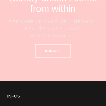
from within
PERMANENT MAKE-UP • MEDICAL
BEAUTY • AUS – UND
WEITERBILDUNG
KONTAKT
INFOS